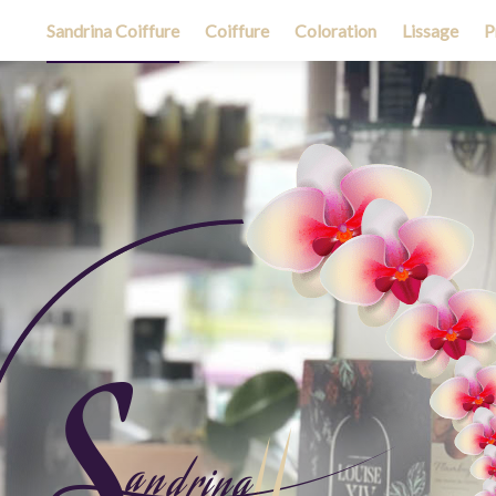
Sandrina Coiffure
Coiffure
Coloration
Lissage
P