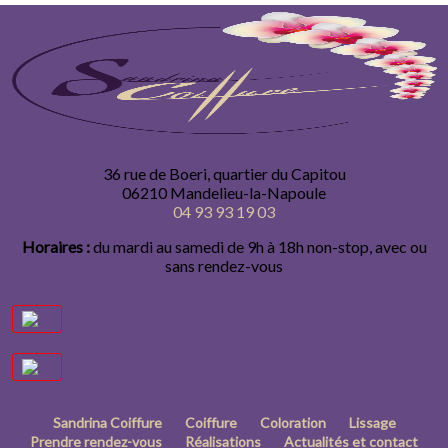
36 rue de Boeri, quartier du Capitou
06210 Mandelieu-la-Napoule
04 93 93 19 03
Horaires :
du mardi au samedi de 9h à 18h non-stop, avec ou
sans rendez-vous
Sandrina Coiffure
Coiffure
Coloration
Lissage
Prendre rendez-vous
Réalisations
Actualités et contact